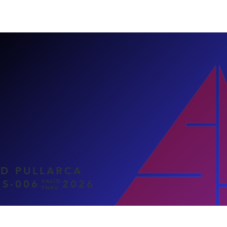
AD PULLARCA
S-006
VALID
2026
THRU