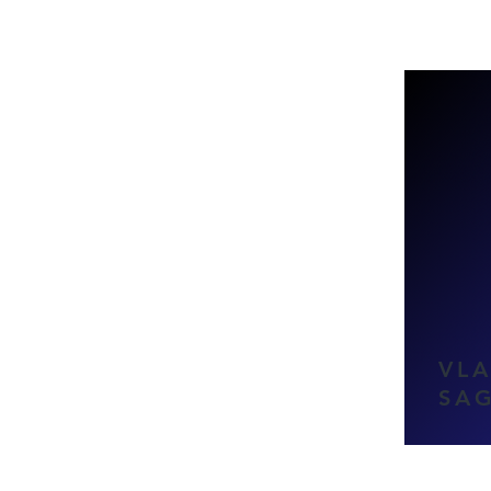
VL
SAG